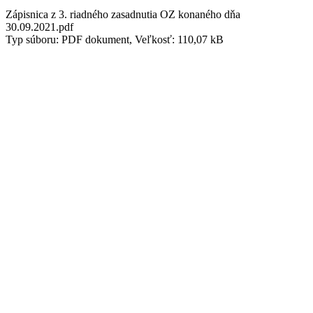
Zápisnica z 3. riadného zasadnutia OZ konaného dňa
30.09.2021.pdf
Typ súboru: PDF dokument, Veľkosť: 110,07 kB
Zápisnica zo 4 OcZ zo dňa 22.12.2021
zápisnica OZ 22.12.2021.pdf
Typ súboru: PDF dokument, Veľkosť: 1,08 MB
Rok 2020
Pripomienky k zápisnici zo dňa14.12.2020
Pripomienky k zápisnici zo dňa 14.12.2020.pdf
Typ súboru: PDF dokument, Veľkosť: 577 kB
Zápisnica zo 7 OcZ zo dňa 14.12.2020
Zápisnica zo 7. OZ zo dňa 14.12.2020.pdf
Typ súboru: PDF dokument, Veľkosť: 3,01 MB
Zápisnica zo 6 OcZ zo dňa 30.09.2020