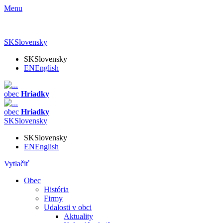
Menu
SK
Slovensky
SK
Slovensky
EN
English
obec
Hriadky
obec
Hriadky
SK
Slovensky
SK
Slovensky
EN
English
Vytlačiť
Obec
História
Firmy
Udalosti v obci
Aktuality