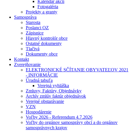
Kalendár akcií
Fotogaléria
Projekty a granty
Samospráva
Starosta
Poslanci OZ
Zápisnice
Hlavný kontrolór obce
Ostatné dokumenty
Tlačivá
Dokumenty obce
Kontakt
Zverejňovanie
ELEKTRONICKÉ SČÍTANIE OBYVATEĽOV 2021
- INFORMÁCIE
Úradná tabuľa
Verejná vyhláška
Zmluvy, Faktúry, Objednávky
Archív zmlúv faktúr objednávok
Verejné obstarávanie
VZN
Hospodárenie
Voľby 2026 - Referendum 4.7.2026
Voľby do orgánov samosprávy obcí a do orgánov
samosprávnych krajov