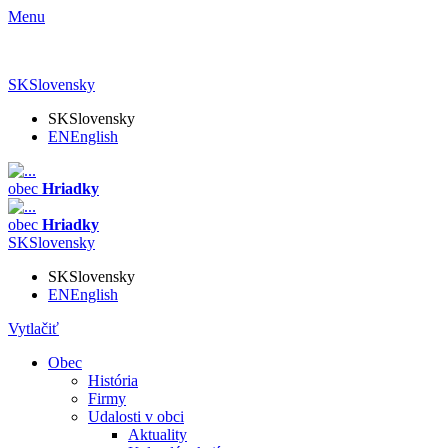
Menu
SK
Slovensky
SK
Slovensky
EN
English
obec
Hriadky
obec
Hriadky
SK
Slovensky
SK
Slovensky
EN
English
Vytlačiť
Obec
História
Firmy
Udalosti v obci
Aktuality