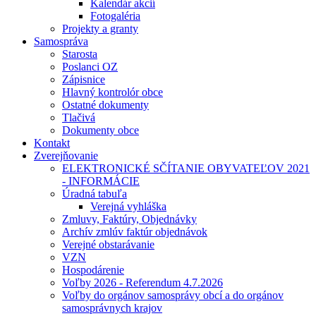
Kalendár akcií
Fotogaléria
Projekty a granty
Samospráva
Starosta
Poslanci OZ
Zápisnice
Hlavný kontrolór obce
Ostatné dokumenty
Tlačivá
Dokumenty obce
Kontakt
Zverejňovanie
ELEKTRONICKÉ SČÍTANIE OBYVATEĽOV 2021
- INFORMÁCIE
Úradná tabuľa
Verejná vyhláška
Zmluvy, Faktúry, Objednávky
Archív zmlúv faktúr objednávok
Verejné obstarávanie
VZN
Hospodárenie
Voľby 2026 - Referendum 4.7.2026
Voľby do orgánov samosprávy obcí a do orgánov
samosprávnych krajov