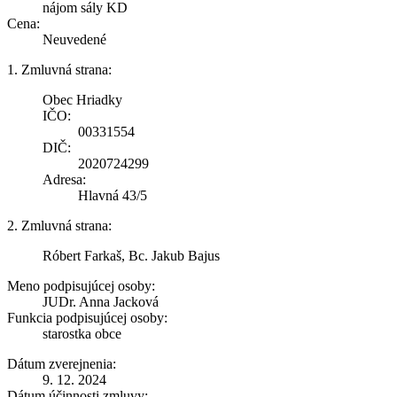
nájom sály KD
Cena:
Neuvedené
1. Zmluvná strana:
Obec Hriadky
IČO:
00331554
DIČ:
2020724299
Adresa:
Hlavná 43/5
2. Zmluvná strana:
Róbert Farkaš, Bc. Jakub Bajus
Meno podpisujúcej osoby:
JUDr. Anna Jacková
Funkcia podpisujúcej osoby:
starostka obce
Dátum zverejnenia:
9. 12. 2024
Dátum účinnosti zmluvy: