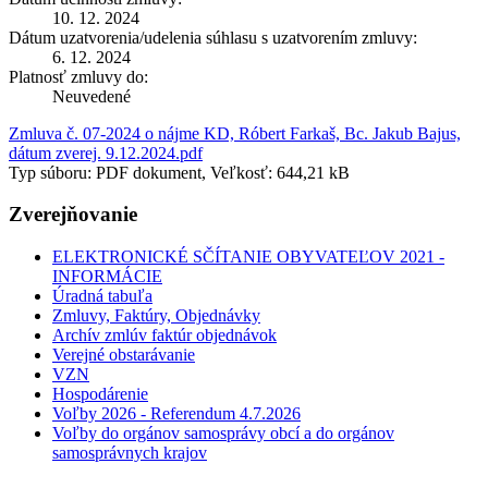
10. 12. 2024
Dátum uzatvorenia/udelenia súhlasu s uzatvorením zmluvy:
6. 12. 2024
Platnosť zmluvy do:
Neuvedené
Zmluva č. 07-2024 o nájme KD, Róbert Farkaš, Bc. Jakub Bajus,
dátum zverej. 9.12.2024.pdf
Typ súboru: PDF dokument, Veľkosť: 644,21 kB
Zverejňovanie
ELEKTRONICKÉ SČÍTANIE OBYVATEĽOV 2021 -
INFORMÁCIE
Úradná tabuľa
Zmluvy, Faktúry, Objednávky
Archív zmlúv faktúr objednávok
Verejné obstarávanie
VZN
Hospodárenie
Voľby 2026 - Referendum 4.7.2026
Voľby do orgánov samosprávy obcí a do orgánov
samosprávnych krajov