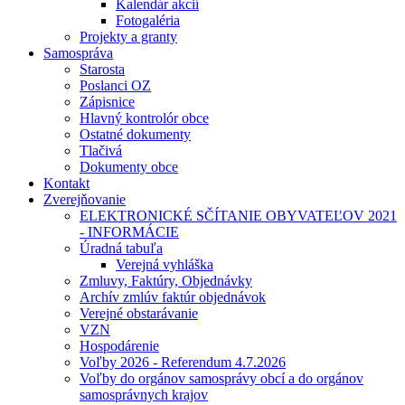
Kalendár akcií
Fotogaléria
Projekty a granty
Samospráva
Starosta
Poslanci OZ
Zápisnice
Hlavný kontrolór obce
Ostatné dokumenty
Tlačivá
Dokumenty obce
Kontakt
Zverejňovanie
ELEKTRONICKÉ SČÍTANIE OBYVATEĽOV 2021
- INFORMÁCIE
Úradná tabuľa
Verejná vyhláška
Zmluvy, Faktúry, Objednávky
Archív zmlúv faktúr objednávok
Verejné obstarávanie
VZN
Hospodárenie
Voľby 2026 - Referendum 4.7.2026
Voľby do orgánov samosprávy obcí a do orgánov
samosprávnych krajov