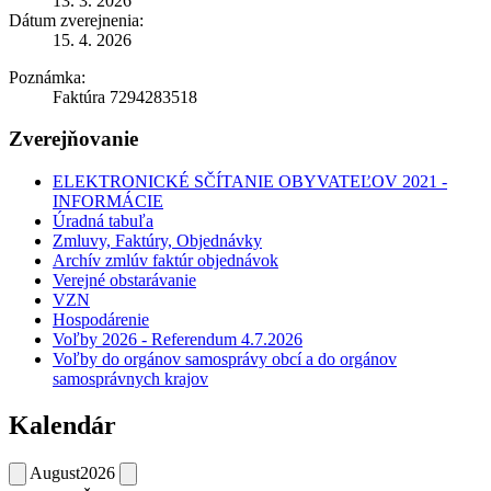
13. 3. 2026
Dátum zverejnenia:
15. 4. 2026
Poznámka:
Faktúra 7294283518
Zverejňovanie
ELEKTRONICKÉ SČÍTANIE OBYVATEĽOV 2021 -
INFORMÁCIE
Úradná tabuľa
Zmluvy, Faktúry, Objednávky
Archív zmlúv faktúr objednávok
Verejné obstarávanie
VZN
Hospodárenie
Voľby 2026 - Referendum 4.7.2026
Voľby do orgánov samosprávy obcí a do orgánov
samosprávnych krajov
Kalendár
August
2026