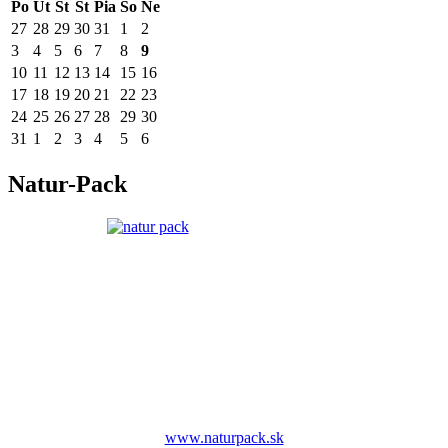
Po
Ut
St
Št
Pia
So
Ne
27
28
29
30
31
1
2
3
4
5
6
7
8
9
10
11
12
13
14
15
16
17
18
19
20
21
22
23
24
25
26
27
28
29
30
31
1
2
3
4
5
6
Natur-Pack
www.naturpack.sk