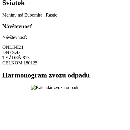
Sviatok
Meniny má
Ľubomíra
, Rastic
Návštevnosť
Návštevnosť:
ONLINE:
1
DNES:
43
TÝŽDEŇ:
813
CELKOM:
180125
Harmonogram zvozu odpadu