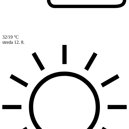
32/19 °C
streda
12. 8.