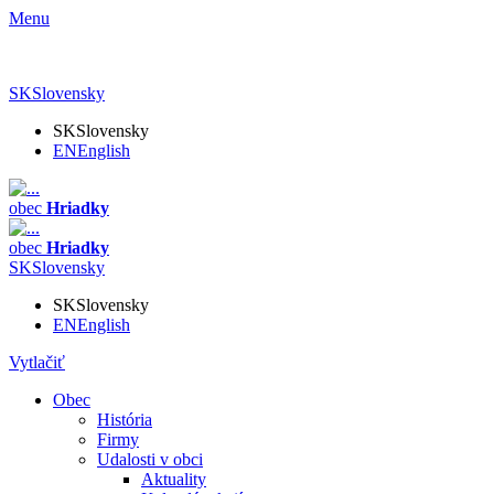
Menu
SK
Slovensky
SK
Slovensky
EN
English
obec
Hriadky
obec
Hriadky
SK
Slovensky
SK
Slovensky
EN
English
Vytlačiť
Obec
História
Firmy
Udalosti v obci
Aktuality