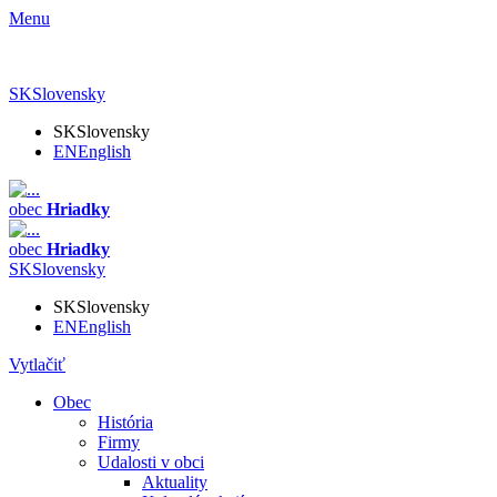
Menu
SK
Slovensky
SK
Slovensky
EN
English
obec
Hriadky
obec
Hriadky
SK
Slovensky
SK
Slovensky
EN
English
Vytlačiť
Obec
História
Firmy
Udalosti v obci
Aktuality