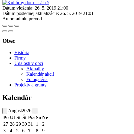
Dátum vloženia:
26. 5. 2019 21:00
Dátum poslednej aktualizácie:
26. 5. 2019 21:01
Autor:
admin prevod
Obec
História
Firmy
Udalosti v obci
Aktuality
Kalendár akcií
Fotogaléria
Projekty a granty
Kalendár
August
2026
Po
Ut
St
Št
Pia
So
Ne
27
28
29
30
31
1
2
3
4
5
6
7
8
9