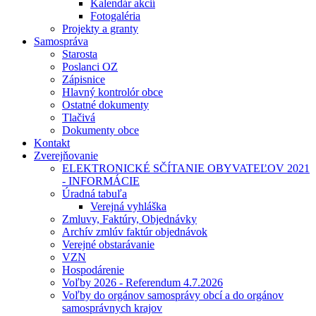
Kalendár akcií
Fotogaléria
Projekty a granty
Samospráva
Starosta
Poslanci OZ
Zápisnice
Hlavný kontrolór obce
Ostatné dokumenty
Tlačivá
Dokumenty obce
Kontakt
Zverejňovanie
ELEKTRONICKÉ SČÍTANIE OBYVATEĽOV 2021
- INFORMÁCIE
Úradná tabuľa
Verejná vyhláška
Zmluvy, Faktúry, Objednávky
Archív zmlúv faktúr objednávok
Verejné obstarávanie
VZN
Hospodárenie
Voľby 2026 - Referendum 4.7.2026
Voľby do orgánov samosprávy obcí a do orgánov
samosprávnych krajov