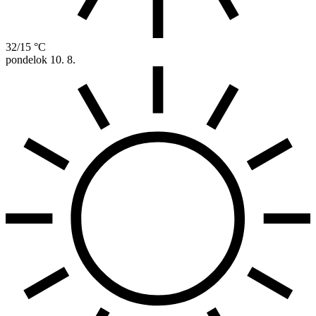
32/15 °C
pondelok
10. 8.