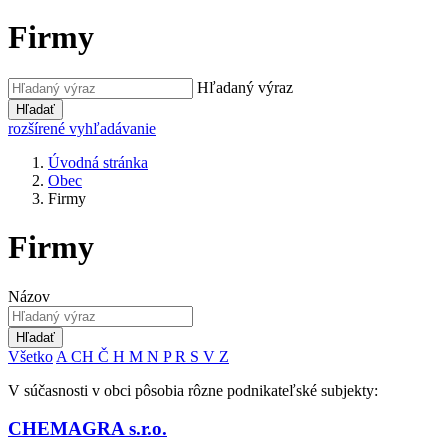
Firmy
Hľadaný výraz
Hľadať
rozšírené vyhľadávanie
Úvodná stránka
Obec
Firmy
Firmy
Názov
Hľadať
Všetko
A
CH
Č
H
M
N
P
R
S
V
Z
V súčasnosti v obci pôsobia rôzne podnikateľské subjekty:
CHEMAGRA s.r.o.