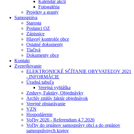
Kalendár akcií
Fotogaléria
Projekty a granty
Samospráva
Starosta
Poslanci OZ
Zápisnice
Hlavný kontrolór obce
Ostatné dokumenty
Tlačivá
Dokumenty obce
Kontakt
Zverejňovanie
ELEKTRONICKÉ SČÍTANIE OBYVATEĽOV 2021
- INFORMÁCIE
Úradná tabuľa
Verejná vyhláška
Zmluvy, Faktúry, Objednávky
Archív zmlúv faktúr objednávok
Verejné obstarávanie
VZN
Hospodárenie
Voľby 2026 - Referendum 4.7.2026
Voľby do orgánov samosprávy obcí a do orgánov
samosprávnych krajov