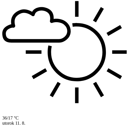
36/17 °C
utorok
11. 8.