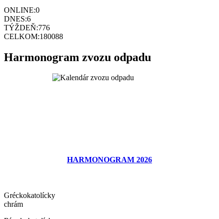
ONLINE:
0
DNES:
6
TÝŽDEŇ:
776
CELKOM:
180088
Harmonogram zvozu odpadu
HARMONOGRAM 2026
Gréckokatolícky
chrám