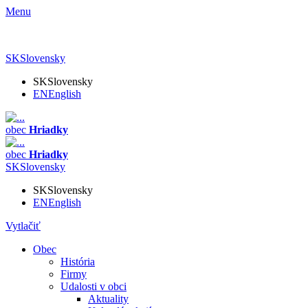
Menu
SK
Slovensky
SK
Slovensky
EN
English
obec
Hriadky
obec
Hriadky
SK
Slovensky
SK
Slovensky
EN
English
Vytlačiť
Obec
História
Firmy
Udalosti v obci
Aktuality