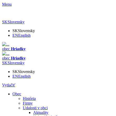
Menu
SK
Slovensky
SK
Slovensky
EN
English
obec
Hriadky
obec
Hriadky
SK
Slovensky
SK
Slovensky
EN
English
Vytlačiť
Obec
História
Firmy
Udalosti v obci
Aktuality