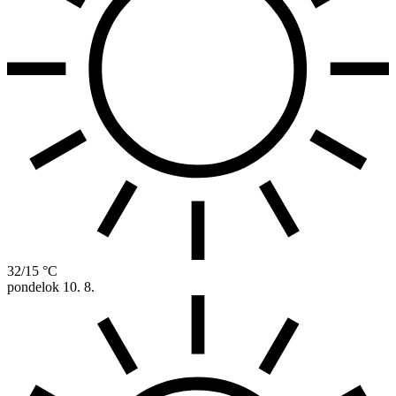
32/15 °C
pondelok
10. 8.