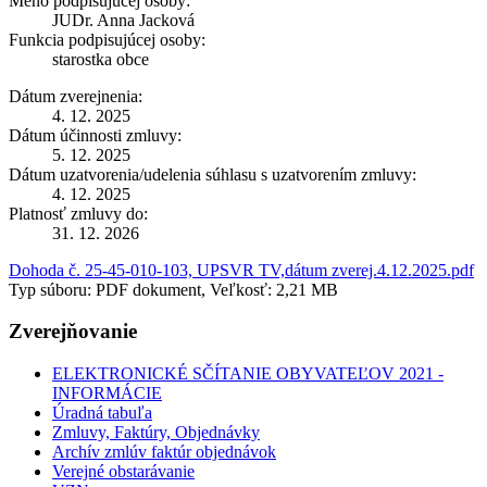
Meno podpisujúcej osoby:
JUDr. Anna Jacková
Funkcia podpisujúcej osoby:
starostka obce
Dátum zverejnenia:
4. 12. 2025
Dátum účinnosti zmluvy:
5. 12. 2025
Dátum uzatvorenia/udelenia súhlasu s uzatvorením zmluvy:
4. 12. 2025
Platnosť zmluvy do:
31. 12. 2026
Dohoda č. 25-45-010-103, UPSVR TV,dátum zverej.4.12.2025.pdf
Typ súboru: PDF dokument, Veľkosť: 2,21 MB
Zverejňovanie
ELEKTRONICKÉ SČÍTANIE OBYVATEĽOV 2021 -
INFORMÁCIE
Úradná tabuľa
Zmluvy, Faktúry, Objednávky
Archív zmlúv faktúr objednávok
Verejné obstarávanie