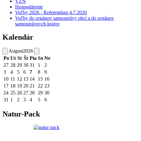
VZN
Hospodárenie
Voľby 2026 - Referendum 4.7.2026
Voľby do orgánov samosprávy obcí a do orgánov
samosprávnych krajov
Kalendár
August
2026
Po
Ut
St
Št
Pia
So
Ne
27
28
29
30
31
1
2
3
4
5
6
7
8
9
10
11
12
13
14
15
16
17
18
19
20
21
22
23
24
25
26
27
28
29
30
31
1
2
3
4
5
6
Natur-Pack