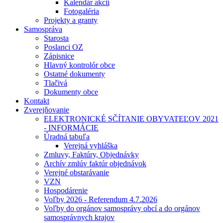
Kalendár akcií
Fotogaléria
Projekty a granty
Samospráva
Starosta
Poslanci OZ
Zápisnice
Hlavný kontrolór obce
Ostatné dokumenty
Tlačivá
Dokumenty obce
Kontakt
Zverejňovanie
ELEKTRONICKÉ SČÍTANIE OBYVATEĽOV 2021
- INFORMÁCIE
Úradná tabuľa
Verejná vyhláška
Zmluvy, Faktúry, Objednávky
Archív zmlúv faktúr objednávok
Verejné obstarávanie
VZN
Hospodárenie
Voľby 2026 - Referendum 4.7.2026
Voľby do orgánov samosprávy obcí a do orgánov
samosprávnych krajov