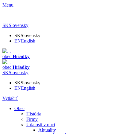
Menu
SK
Slovensky
SK
Slovensky
EN
English
obec
Hriadky
obec
Hriadky
SK
Slovensky
SK
Slovensky
EN
English
Vytlačiť
Obec
História
Firmy
Udalosti v obci
Aktuality