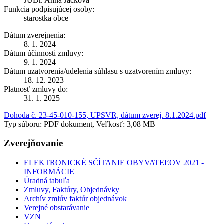
JUDr. Anna Jacková
Funkcia podpisujúcej osoby:
starostka obce
Dátum zverejnenia:
8. 1. 2024
Dátum účinnosti zmluvy:
9. 1. 2024
Dátum uzatvorenia/udelenia súhlasu s uzatvorením zmluvy:
18. 12. 2023
Platnosť zmluvy do:
31. 1. 2025
Dohoda č. 23-45-010-155, UPSVR, dátum zverej. 8.1.2024.pdf
Typ súboru: PDF dokument, Veľkosť: 3,08 MB
Zverejňovanie
ELEKTRONICKÉ SČÍTANIE OBYVATEĽOV 2021 -
INFORMÁCIE
Úradná tabuľa
Zmluvy, Faktúry, Objednávky
Archív zmlúv faktúr objednávok
Verejné obstarávanie
VZN