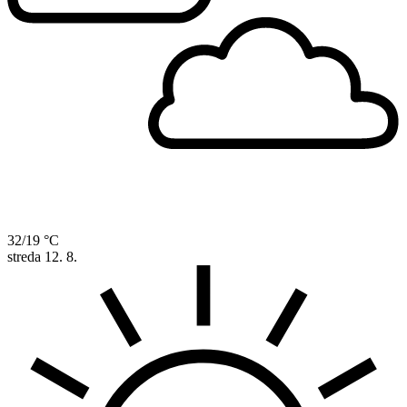
32/19 °C
streda
12. 8.