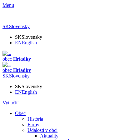
Menu
SK
Slovensky
SK
Slovensky
EN
English
obec
Hriadky
obec
Hriadky
SK
Slovensky
SK
Slovensky
EN
English
Vytlačiť
Obec
História
Firmy
Udalosti v obci
Aktuality