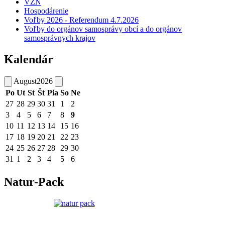
VZN
Hospodárenie
Voľby 2026 - Referendum 4.7.2026
Voľby do orgánov samosprávy obcí a do orgánov
samosprávnych krajov
Kalendár
August
2026
Po
Ut
St
Št
Pia
So
Ne
27
28
29
30
31
1
2
3
4
5
6
7
8
9
10
11
12
13
14
15
16
17
18
19
20
21
22
23
24
25
26
27
28
29
30
31
1
2
3
4
5
6
Natur-Pack