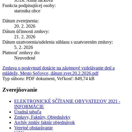
JUDr. Anna Jacková
Funkcia podpisujúcej osoby:
starostka obce
Dátum zverejnenia:
20. 2. 2026
Dátum účinnosti zmluvy:
21. 2. 2026
Dátum uzatvorenia/udelenia súhlasu s uzatvorením zmluvy:
5. 2. 2026
Platnosť zmluvy do:
Neuvedené
Zmluva o poskytnutí dotácie na záujmové vzdelávanie detí a
mládeže, Mesto Sečovce, dátum zver.20.2.2026.pdf
Typ súboru: PDF dokument, Veľkosť: 849,74 kB
Zverejňovanie
ELEKTRONICKÉ SČÍTANIE OBYVATEĽOV 2021 -
INFORMÁCIE
Úradná tabuľa
Zmluvy, Faktúry, Objednávky
Archív zmlúv faktúr objednávok
Verejné obstarávanie