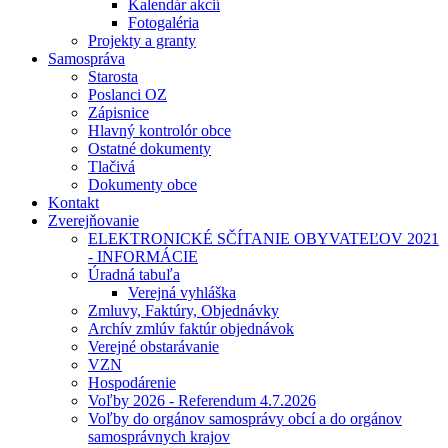
Kalendár akcií
Fotogaléria
Projekty a granty
Samospráva
Starosta
Poslanci OZ
Zápisnice
Hlavný kontrolór obce
Ostatné dokumenty
Tlačivá
Dokumenty obce
Kontakt
Zverejňovanie
ELEKTRONICKÉ SČÍTANIE OBYVATEĽOV 2021
- INFORMÁCIE
Úradná tabuľa
Verejná vyhláška
Zmluvy, Faktúry, Objednávky
Archív zmlúv faktúr objednávok
Verejné obstarávanie
VZN
Hospodárenie
Voľby 2026 - Referendum 4.7.2026
Voľby do orgánov samosprávy obcí a do orgánov
samosprávnych krajov