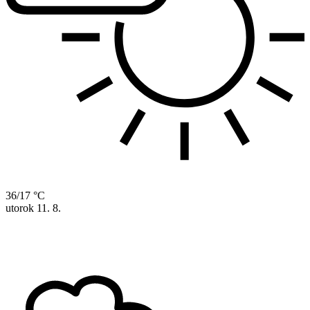
36/17 °C
utorok
11. 8.