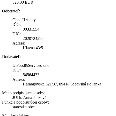
820,00 EUR
Odberateľ:
Obec Hriadky
IČO:
00331554
DIČ:
2020724299
Adresa:
Hlavná 43/5
Dodávateľ:
L-Food&Services s.r.o.
IČO:
54564433
Adresa:
Harangovská 321/37, 09414 Sečovská Polianka
Meno podpisujúcej osoby:
JUDr. Anna Jacková
Funkcia podpisujúcej osoby:
starostka obce
Súvisiace faktúry: