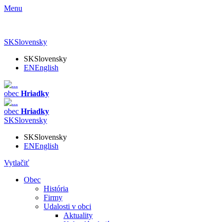
Menu
SK
Slovensky
SK
Slovensky
EN
English
obec
Hriadky
obec
Hriadky
SK
Slovensky
SK
Slovensky
EN
English
Vytlačiť
Obec
História
Firmy
Udalosti v obci
Aktuality