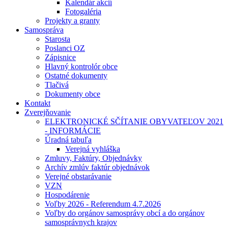
Kalendár akcií
Fotogaléria
Projekty a granty
Samospráva
Starosta
Poslanci OZ
Zápisnice
Hlavný kontrolór obce
Ostatné dokumenty
Tlačivá
Dokumenty obce
Kontakt
Zverejňovanie
ELEKTRONICKÉ SČÍTANIE OBYVATEĽOV 2021
- INFORMÁCIE
Úradná tabuľa
Verejná vyhláška
Zmluvy, Faktúry, Objednávky
Archív zmlúv faktúr objednávok
Verejné obstarávanie
VZN
Hospodárenie
Voľby 2026 - Referendum 4.7.2026
Voľby do orgánov samosprávy obcí a do orgánov
samosprávnych krajov