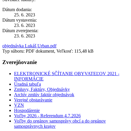
Dátum dodania:
25. 6. 2023
Dátum vystavenia:
23. 6. 2023
Dátum zverejnenia:
23. 6. 2023
objednávka Lukáš Urban.pdf
Typ súboru: PDF dokument, Veľkosť: 115,48 kB
Zverejňovanie
ELEKTRONICKÉ SČÍTANIE OBYVATEĽOV 2021 -
INFORMÁCIE
Úradná tabuľa
Zmluvy, Faktúry, Objednávky
Archív zmlúv faktúr objednávok
Verejné obstarávanie
VZN
Hospodárenie
Voľby 2026 - Referendum 4.7.2026
Voľby do orgánov samosprávy obcí a do orgánov
samosprávnych krajov