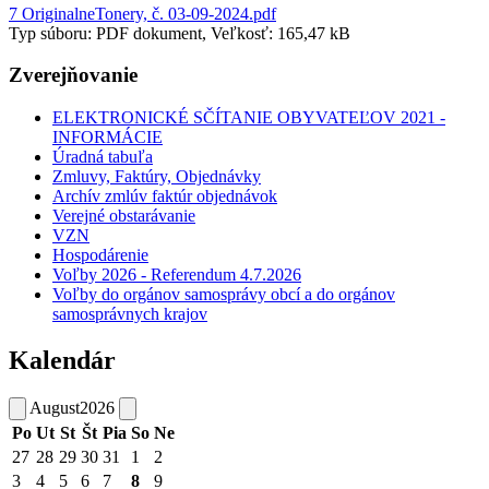
7 OriginalneTonery, č. 03-09-2024.pdf
Typ súboru: PDF dokument, Veľkosť: 165,47 kB
Zverejňovanie
ELEKTRONICKÉ SČÍTANIE OBYVATEĽOV 2021 -
INFORMÁCIE
Úradná tabuľa
Zmluvy, Faktúry, Objednávky
Archív zmlúv faktúr objednávok
Verejné obstarávanie
VZN
Hospodárenie
Voľby 2026 - Referendum 4.7.2026
Voľby do orgánov samosprávy obcí a do orgánov
samosprávnych krajov
Kalendár
August
2026
Po
Ut
St
Št
Pia
So
Ne
27
28
29
30
31
1
2
3
4
5
6
7
8
9