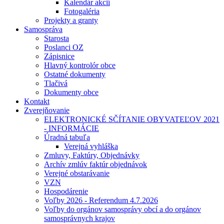
Kalendár akcií
Fotogaléria
Projekty a granty
Samospráva
Starosta
Poslanci OZ
Zápisnice
Hlavný kontrolór obce
Ostatné dokumenty
Tlačivá
Dokumenty obce
Kontakt
Zverejňovanie
ELEKTRONICKÉ SČÍTANIE OBYVATEĽOV 2021
- INFORMÁCIE
Úradná tabuľa
Verejná vyhláška
Zmluvy, Faktúry, Objednávky
Archív zmlúv faktúr objednávok
Verejné obstarávanie
VZN
Hospodárenie
Voľby 2026 - Referendum 4.7.2026
Voľby do orgánov samosprávy obcí a do orgánov
samosprávnych krajov