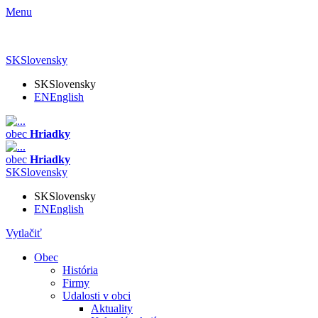
Menu
SK
Slovensky
SK
Slovensky
EN
English
obec
Hriadky
obec
Hriadky
SK
Slovensky
SK
Slovensky
EN
English
Vytlačiť
Obec
História
Firmy
Udalosti v obci
Aktuality