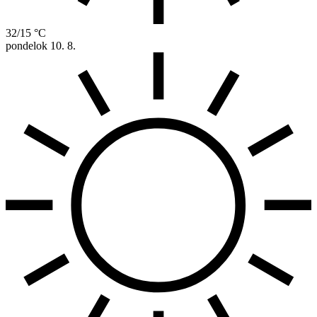
32/15 °C
pondelok
10. 8.