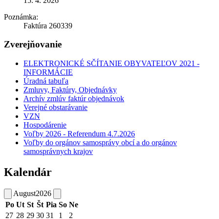
15. 4. 2026
Poznámka:
Faktúra 260339
Zverejňovanie
ELEKTRONICKÉ SČÍTANIE OBYVATEĽOV 2021 -
INFORMÁCIE
Úradná tabuľa
Zmluvy, Faktúry, Objednávky
Archív zmlúv faktúr objednávok
Verejné obstarávanie
VZN
Hospodárenie
Voľby 2026 - Referendum 4.7.2026
Voľby do orgánov samosprávy obcí a do orgánov
samosprávnych krajov
Kalendár
August
2026
Po
Ut
St
Št
Pia
So
Ne
27
28
29
30
31
1
2