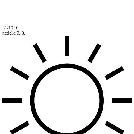
31/19 °C
nedeľa
9. 8.