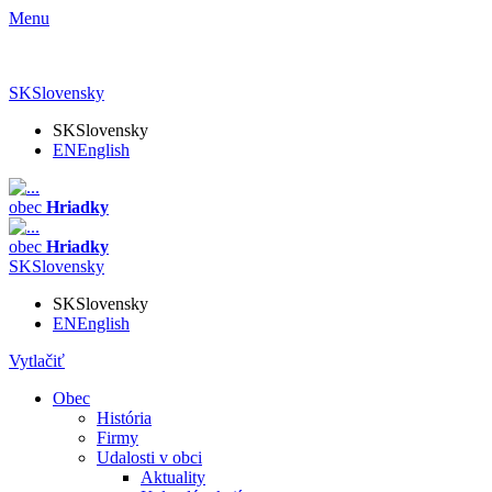
Menu
SK
Slovensky
SK
Slovensky
EN
English
obec
Hriadky
obec
Hriadky
SK
Slovensky
SK
Slovensky
EN
English
Vytlačiť
Obec
História
Firmy
Udalosti v obci
Aktuality