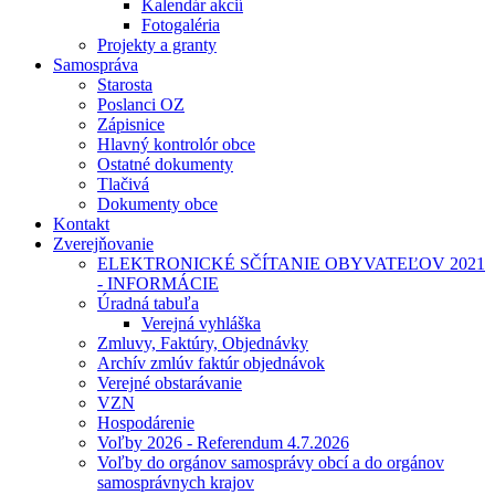
Kalendár akcií
Fotogaléria
Projekty a granty
Samospráva
Starosta
Poslanci OZ
Zápisnice
Hlavný kontrolór obce
Ostatné dokumenty
Tlačivá
Dokumenty obce
Kontakt
Zverejňovanie
ELEKTRONICKÉ SČÍTANIE OBYVATEĽOV 2021
- INFORMÁCIE
Úradná tabuľa
Verejná vyhláška
Zmluvy, Faktúry, Objednávky
Archív zmlúv faktúr objednávok
Verejné obstarávanie
VZN
Hospodárenie
Voľby 2026 - Referendum 4.7.2026
Voľby do orgánov samosprávy obcí a do orgánov
samosprávnych krajov