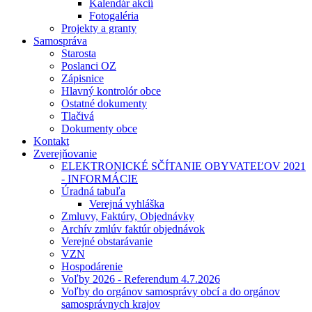
Kalendár akcií
Fotogaléria
Projekty a granty
Samospráva
Starosta
Poslanci OZ
Zápisnice
Hlavný kontrolór obce
Ostatné dokumenty
Tlačivá
Dokumenty obce
Kontakt
Zverejňovanie
ELEKTRONICKÉ SČÍTANIE OBYVATEĽOV 2021
- INFORMÁCIE
Úradná tabuľa
Verejná vyhláška
Zmluvy, Faktúry, Objednávky
Archív zmlúv faktúr objednávok
Verejné obstarávanie
VZN
Hospodárenie
Voľby 2026 - Referendum 4.7.2026
Voľby do orgánov samosprávy obcí a do orgánov
samosprávnych krajov