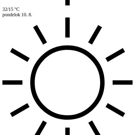
32/15 °C
pondelok
10. 8.