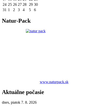
24
25
26
27
28
29
30
31
1
2
3
4
5
6
Natur-Pack
www.naturpack.sk
Aktuálne počasie
dnes, piatok 7. 8. 2026