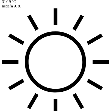
31/19 °C
nedeľa
9. 8.