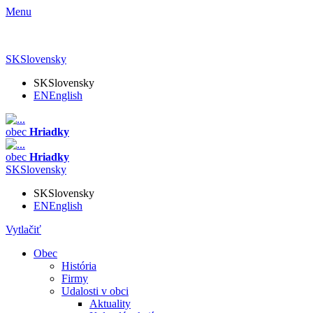
Menu
SK
Slovensky
SK
Slovensky
EN
English
obec
Hriadky
obec
Hriadky
SK
Slovensky
SK
Slovensky
EN
English
Vytlačiť
Obec
História
Firmy
Udalosti v obci
Aktuality