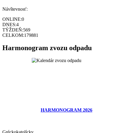
Návštevnosť:
ONLINE:
0
DNES:
4
TÝŽDEŇ:
569
CELKOM:
179881
Harmonogram zvozu odpadu
HARMONOGRAM 2026
Gréckokatolícky