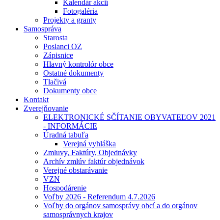
Kalendár akcií
Fotogaléria
Projekty a granty
Samospráva
Starosta
Poslanci OZ
Zápisnice
Hlavný kontrolór obce
Ostatné dokumenty
Tlačivá
Dokumenty obce
Kontakt
Zverejňovanie
ELEKTRONICKÉ SČÍTANIE OBYVATEĽOV 2021
- INFORMÁCIE
Úradná tabuľa
Verejná vyhláška
Zmluvy, Faktúry, Objednávky
Archív zmlúv faktúr objednávok
Verejné obstarávanie
VZN
Hospodárenie
Voľby 2026 - Referendum 4.7.2026
Voľby do orgánov samosprávy obcí a do orgánov
samosprávnych krajov