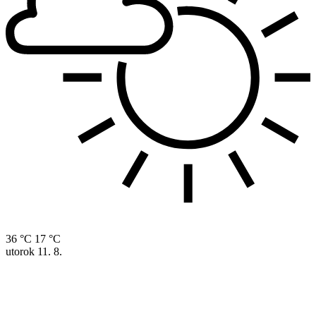
36 °C
17 °C
utorok
11. 8.