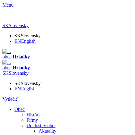
Menu
SK
Slovensky
SK
Slovensky
EN
English
obec
Hriadky
obec
Hriadky
SK
Slovensky
SK
Slovensky
EN
English
Vytlačiť
Obec
História
Firmy
Udalosti v obci
Aktuality